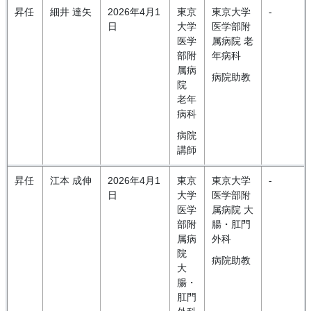
昇任
細井 達矢
2026年4月1
東京
東京大学
-
日
大学
医学部附
医学
属病院 老
部附
年病科
属病
病院助教
院
老年
病科
病院
講師
昇任
江本 成伸
2026年4月1
東京
東京大学
-
日
大学
医学部附
医学
属病院 大
部附
腸・肛門
属病
外科
院
病院助教
大
腸・
肛門