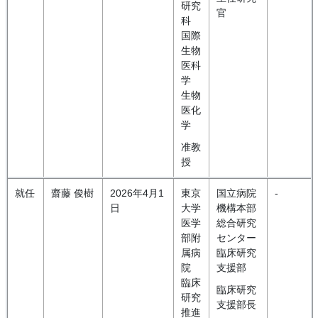
研究
官
科
国際
生物
医科
学
生物
医化
学
准教
授
就任
齋藤 俊樹
2026年4月1
東京
国立病院
-
日
大学
機構本部
医学
総合研究
部附
センター
属病
臨床研究
院
支援部
臨床
臨床研究
研究
支援部長
推進