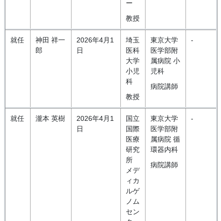
ー
教授
就任
神田 祥一
2026年4月1
埼玉
東京大学
-
郎
日
医科
医学部附
大学
属病院 小
小児
児科
科
病院講師
教授
就任
瀧本 英樹
2026年4月1
国立
東京大学
-
日
国際
医学部附
医療
属病院 循
研究
環器内科
所
病院講師
メデ
ィカ
ルゲ
ノム
セン