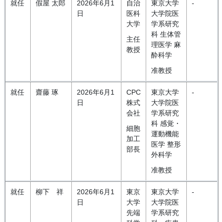
就任
假屋 太郎
2026年6月1
自治
東京大学
-
日
医科
大学院医
大学
学系研究
科 生体管
主任
理医学 麻
教授
酔科学
准教授
就任
齋藤 琢
2026年6月1
CPC
東京大学
-
日
株式
大学院医
会社
学系研究
科 感覚・
細胞
運動機能
加工
医学 整形
部長
外科学
准教授
就任
柳下 祥
2026年6月1
東京
東京大学
-
日
大学
大学院医
先端
学系研究