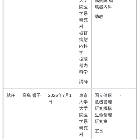
大学
属病院 循
院医
環器内科
学系
助教
研究
科
器官
病態
内科
学
循環
器内
科学
講師
就任
高島 響子
2026年7月1
東京
国立健康
-
日
大学
危機管理
大学
研究機構
院医
生命倫理
学系
研究室
研究
室長
科