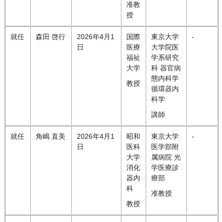
准教
授
就任
森田 啓行
2026年4月1
国際
東京大学
-
日
医療
大学院医
福祉
学系研究
大学
科 器官病
態内科学
教授
循環器内
科学
講師
就任
角嶋 直美
2026年4月1
昭和
東京大学
-
日
医科
医学部附
大学
属病院 光
消化
学医療診
器内
療部
科
准教授
教授