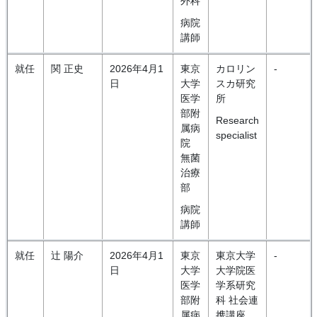
外科
病院
講師
就任
関 正史
2026年4月1
東京
カロリン
-
日
大学
スカ研究
医学
所
部附
Research
属病
specialist
院
無菌
治療
部
病院
講師
就任
辻 陽介
2026年4月1
東京
東京大学
-
日
大学
大学院医
医学
学系研究
部附
科 社会連
属病
携講座