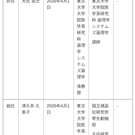
昇任
大出 晃士
2026年4月1
東京
東京大学
-
日
大学
大学院医
大学
学系研究
院医
科 薬理学
学系
システム
研究
ズ薬理学
科
講師
薬理
学
シス
テム
ズ薬
理学
准教
授
就任
津久井 久
2026年4月1
東京
国立感染
-
美子
日
大学
症研究所
大学
寄生動物
院医
部
学系
主任研究