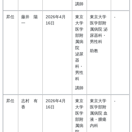
講師
昇任
藤井 陽
2026年4月
東京
東京大学
-
一
16日
大学
医学部附
医学
属病院 泌
部附
尿器科・
属病
男性科
院
助教
泌尿
器
科・
男性
科
講師
昇任
志村 有
2026年4月
東京
東京大学
-
香
16日
大学
医学部附
医学
属病院 血
部附
液・腫瘍
属病
内科
院