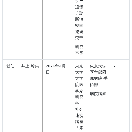
ター
遺伝
子診
断治
療開
発研
究部
研究
室長
就任
井上 玲央
2026年4月1
東京
東京大学
-
日
大学
医学部附
大学
属病院 手
院医
術部
学系
病院講師
研究
科
社会
連携
講座
「疼