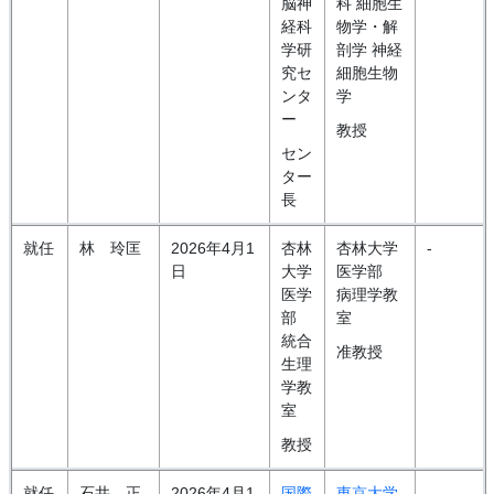
脳神
科 細胞生
経科
物学・解
学研
剖学 神経
究セ
細胞生物
ンタ
学
ー
教授
セン
ター
長
就任
林 玲匡
2026年4月1
杏林
杏林大学
-
日
大学
医学部
医学
病理学教
部
室
統合
准教授
生理
学教
室
教授
就任
石井 正
2026年4月1
国際
東京大学
-