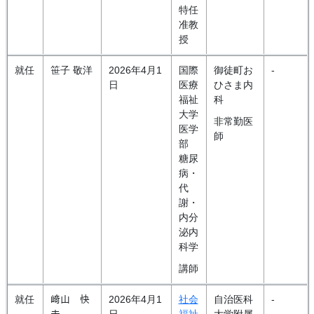
特任
准教
授
就任
笹子 敬洋
2026年4月1
国際
御徒町お
-
日
医療
ひさま内
福祉
科
大学
非常勤医
医学
師
部
糖尿
病・
代
謝・
内分
泌内
科学
講師
就任
﨑山 快
2026年4月1
社会
自治医科
-
夫
日
福祉
大学附属