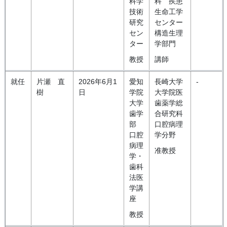
科学
科 疾患
技術
生命工学
研究
センター
セン
構造生理
ター
学部門
教授
講師
就任
片瀬 直
2026年6月1
愛知
長崎大学
-
樹
日
学院
大学院医
大学
歯薬学総
歯学
合研究科
部
口腔病理
口腔
学分野
病理
准教授
学・
歯科
法医
学講
座
教授