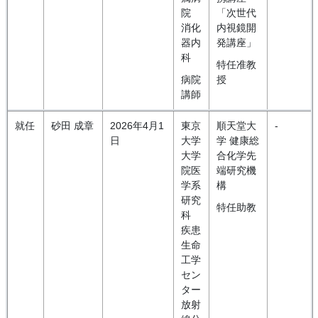
院
「次世代
消化
内視鏡開
器内
発講座」
科
特任准教
病院
授
講師
就任
砂田 成章
2026年4月1
東京
順天堂大
-
日
大学
学 健康総
大学
合化学先
院医
端研究機
学系
構
研究
特任助教
科
疾患
生命
工学
セン
ター
放射