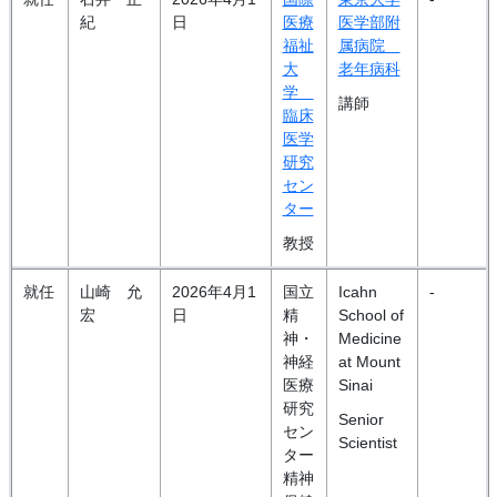
紀
日
医療
医学部附
福祉
属病院
大
老年病科
学
講師
臨床
医学
研究
セン
ター
教授
就任
山崎 允
2026年4月1
国立
Icahn
-
宏
日
精
School of
神・
Medicine
神経
at Mount
医療
Sinai
研究
Senior
セン
Scientist
ター
精神