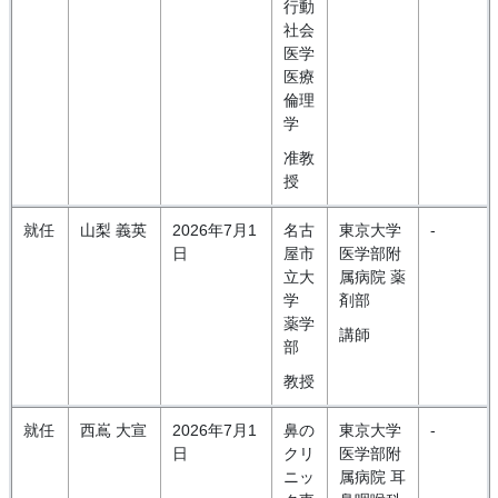
行動
社会
医学
医療
倫理
学
准教
授
就任
山梨 義英
2026年7月1
名古
東京大学
-
日
屋市
医学部附
立大
属病院 薬
学
剤部
薬学
講師
部
教授
就任
西嶌 大宣
2026年7月1
鼻の
東京大学
-
日
クリ
医学部附
ニッ
属病院 耳