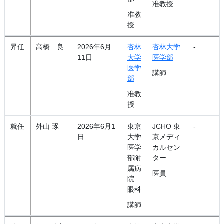
准教授
准教
授
昇任
高橋 良
2026年6月
杏林
杏林大学
-
11日
大学
医学部
医学
講師
部
准教
授
就任
外山 琢
2026年6月1
東京
JCHO 東
-
日
大学
京メディ
医学
カルセン
部附
ター
属病
医員
院
眼科
講師