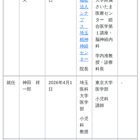
法人
さいたま
シナ
医療セン
プ
ター 総
ス
合医学第
埼玉
１講座・
精神
脳神経内
神経
科
セン
学内准教
ター
授・診療
院長
科長
就任
神田 祥
2026年4月1
埼玉
東京大学
-
一郎
日
医科
医学部
大学
小児科
医学
講師
部
小児
科
教授