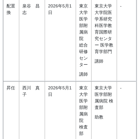
配置
泉谷 昌
2026年5月1
東京
東京大学
-
換
志
日
大学
大学院医
医学
学系研究
部附
科医学教
属病
育国際研
院
究センタ
総合
ー 医学教
研修
育学部門
セン
講師
ター
講師
昇任
西川 真
2026年5月1
東京
東京大学
-
子
日
大学
医学部附
医学
属病院 検
部附
査部
属病
助教
院
検査
部