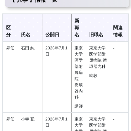
新
区
職
関連
分
氏名
公開日
名
旧職名
情報
昇任
石田 純一
2026年7月1
東京
東京大学
-
日
大学
医学部附
医学
属病院 循
部附
環器内科
属病
助教
院
循環
器内
科
講師
昇任
小寺 聡
2026年7月1
東京
東京大学
-
日
大学
医学部附