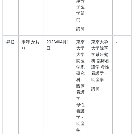
線分
子医
学部
門
講師
昇任
米澤 かお
2026年4月1
東京
東京大学
-
り
日
大学
大学院医
大学
学系研究
院医
科 臨床看
学系
護学 母性
研究
看護学・
科
助産学
臨床
講師
看護
学
母性
看護
学・
助産
学