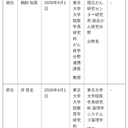
就任
鵜飼 知嵩
2026年4月1
東京
国立がん
-
日
大学
研究セン
大学
ター研究
院医
所 統合が
学系
ん研究分
研究
野
科
分野長
がん
疫学
分野
連携
講座
教授
昇任
岸 哲史
2026年4月1
東京
東京大学
-
日
大学
大学院医
大学
学系研究
院教
科 薬理学
育学
システム
研究
ズ薬理学
科