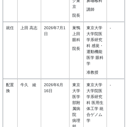
ク東
鼻咽喉科
京
講師
院長
就任
上田 高志
2026年7月1
巣鴨
東京大学
-
日
上田
大学院医
眼科
学系研究
科 感覚・
院長
運動機能
医学 眼科
学
准教授
配置
牛久 綾
2026年6月
東京
東京大学
-
換
16日
大学
大学院医
医学
学系研究
部附
科 医用生
属病
体工学 統
院
合ゲノム
病理
学
部