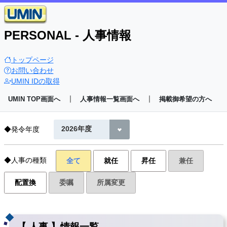
PERSONAL - 人事情報
トップページ
お問い合わせ
UMIN IDの取得
｜
｜
UMIN TOP画面へ
人事情報一覧画面へ
掲載御希望の方へ
◆発令年度
◆人事の種類
全て
就任
昇任
兼任
配置換
委嘱
所属変更
【 人事 】情報一覧