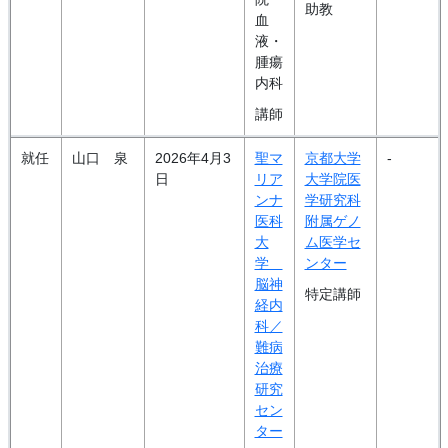
助教
血
液・
腫瘍
内科
講師
就任
山口 泉
2026年4月3
聖マ
京都大学
-
日
リア
大学院医
ンナ
学研究科
医科
附属ゲノ
大
ム医学セ
学
ンター
脳神
特定講師
経内
科／
難病
治療
研究
セン
ター