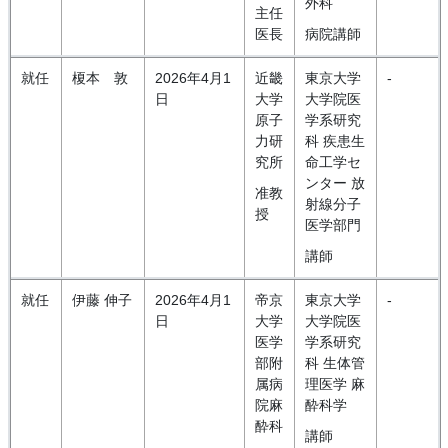
外科
主任
医長
病院講師
就任
榎本 敦
2026年4月1
近畿
東京大学
-
日
大学
大学院医
原子
学系研究
力研
科 疾患生
究所
命工学セ
ンター 放
准教
射線分子
授
医学部門
講師
就任
伊藤 伸子
2026年4月1
帝京
東京大学
-
日
大学
大学院医
医学
学系研究
部附
科 生体管
属病
理医学 麻
院麻
酔科学
酔科
講師