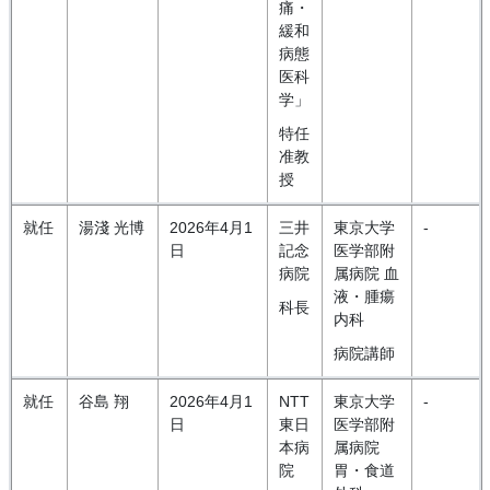
痛・
緩和
病態
医科
学」
特任
准教
授
就任
湯淺 光博
2026年4月1
三井
東京大学
-
日
記念
医学部附
病院
属病院 血
液・腫瘍
科長
内科
病院講師
就任
谷島 翔
2026年4月1
NTT
東京大学
-
日
東日
医学部附
本病
属病院
院
胃・食道