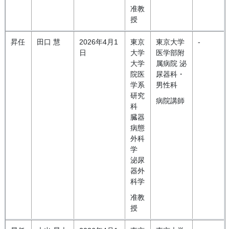
准教
授
昇任
田口 慧
2026年4月1
東京
東京大学
-
日
大学
医学部附
大学
属病院 泌
院医
尿器科・
学系
男性科
研究
病院講師
科
臓器
病態
外科
学
泌尿
器外
科学
准教
授