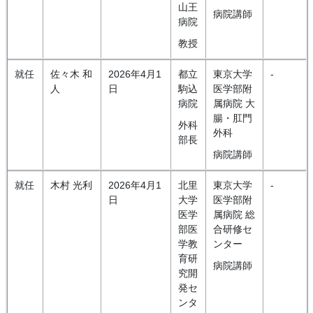
山王
病院講師
病院
教授
就任
佐々木 和
2026年4月1
都立
東京大学
-
人
日
駒込
医学部附
病院
属病院 大
腸・肛門
外科
外科
部長
病院講師
就任
木村 光利
2026年4月1
北里
東京大学
-
日
大学
医学部附
医学
属病院 総
部医
合研修セ
学教
ンター
育研
病院講師
究開
発セ
ンタ