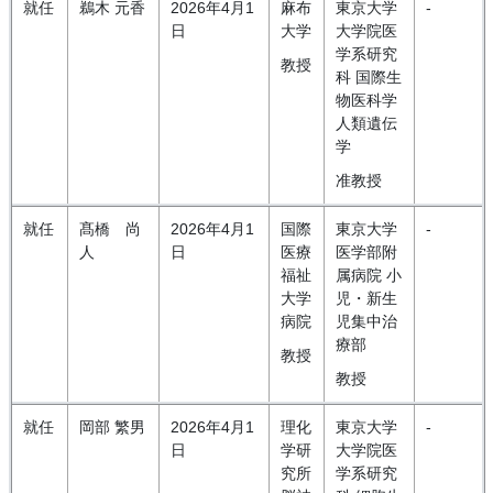
就任
鵜木 元香
2026年4月1
麻布
東京大学
-
日
大学
大学院医
学系研究
教授
科 国際生
物医科学
人類遺伝
学
准教授
就任
髙橋 尚
2026年4月1
国際
東京大学
-
人
日
医療
医学部附
福祉
属病院 小
大学
児・新生
病院
児集中治
療部
教授
教授
就任
岡部 繁男
2026年4月1
理化
東京大学
-
日
学研
大学院医
究所
学系研究