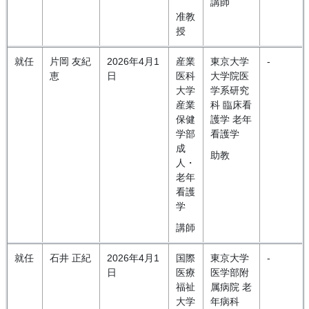
講師
准教
授
就任
片岡 友紀
2026年4月1
産業
東京大学
-
恵
日
医科
大学院医
大学
学系研究
産業
科 臨床看
保健
護学 老年
学部
看護学
成
助教
人・
老年
看護
学
講師
就任
石井 正紀
2026年4月1
国際
東京大学
-
日
医療
医学部附
福祉
属病院 老
大学
年病科